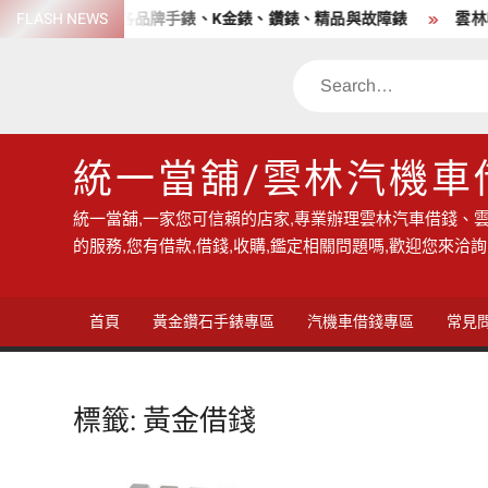
Skip
老店 高價收購各品牌手錶、K金錶、鑽錶、精品與故障錶
FLASH NEWS
雲林收
to
content
Search
統一當舖/雲林汽機車
統一當舖,一家您可信賴的店家,專業辦理雲林汽車借錢、雲
的服務,您有借款,借錢,收購,鑑定相關問題嗎,歡迎您來洽詢
首頁
黃金鑽石手錶專區
汽機車借錢專區
常見
標籤:
黃金借錢