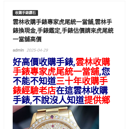
收購手錶鑽石
雲林收購手錶專家虎尾統一當舖,雲林手
錶換現金,手錶鑑定,手錶估價請來虎尾統
一當舖高價
admin
2025-04-29
好高價收購手錶,
雲林收購
手錶專家虎尾統一當舖
,您
不能不知道
三十年收購手
錶經驗老店
在這雲林收購
手錶
,不說沒人知道
提供鄉