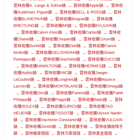
雲林收購A. Lange & Söhne錶
雲林收購Apple錶
雲林收
購Audemars Piguet錶
雲林收購BELL & ROSS錶
雲林
收購BLANCPAIN錶
雲林收購Breguet錶
雲林收購
BREITLING錶
雲林收購BR錶
雲林收購BVLGARI錶
雲林收購Calvin Klein錶
雲林收購Cartier錶
雲林收
購Chanel錶
雲林收購Chopard錶
雲林收購Corum錶
雲林收購Dunhill錶
雲林收購Ebel錶
雲林收購Franck
Muller錶
雲林收購GELISHIDAN錶
雲林收購Girard-
Perregaux錶
雲林收購Glashütte錶
雲林收購GUCCI錶
雲林收購HAMILTON錶
雲林收購HERMES錶
雲林
收購Hublot錶
雲林收購IWC錶
雲林收購Jaeger-
LeCoultre錶
雲林收購Longines錶
雲林收購Maurice
Lacroix錶
雲林收購MONTBLANC錶
雲林收購Omega錶
雲林收購Oris錶
雲林收購Panerai錶
雲林收購Patek
Philippe錶
雲林收購Piaget錶
雲林收購Rado錶
雲林
收購ROLEX錶
雲林收購SURICH錶
雲林收購TAG
HEUER錶
雲林收購TISSOT錶
雲林收購Ulysse Nardin
錶
雲林收購Vacheron Constantin錶
雲林收購VULCAIN
錶
雲林收購Zenith錶
雲林收購手錶
雲林收購故障手
錶
雲林機車借錢
雲林汽車借錢
雲林黃金借錢