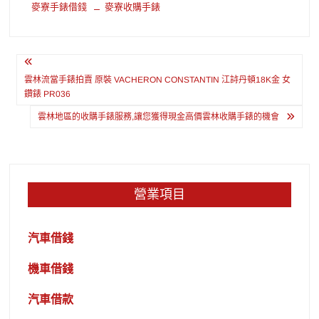
麥寮手錶借錢
麥寮收購手錶
文
章
雲林流當手錶拍賣 原裝 VACHERON CONSTANTIN 江詩丹頓18K金 女
鑽錶 PR036
導
雲林地區的收購手錶服務,讓您獲得現金高價雲林收購手錶的機會
覽
營業項目
汽車借錢
機車借錢
汽車借款