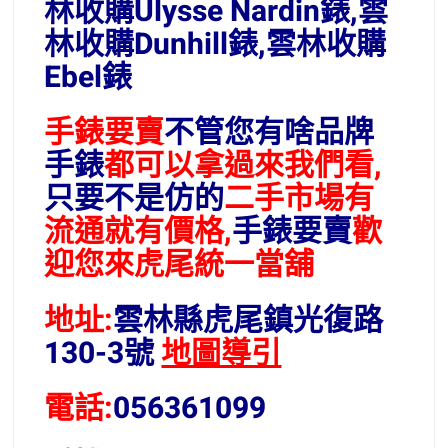
林收購Ulysse Nardin錶,雲
林收購Dunhill錶,雲林收購
Ebel錶
手錶要賣
不管您有啥品牌
手錶
都可以拿過來我們看,
只要不是仿的
二手市場有
流通就有價格,
手錶要賣
歡
迎您來虎尾統一當舖
地址:
雲林縣虎尾鎮光復路
130-3號
地圖導引
電話:
056361099