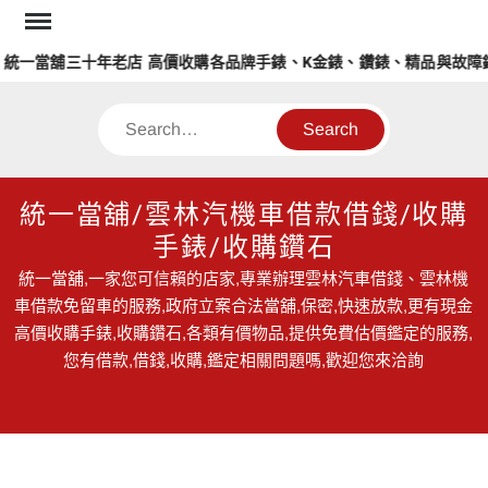
Skip
to
一當舖三十年老店 高價收購各品牌手錶、K金錶、鑽錶、精品與故障錶
content
Search
統一當舖/雲林汽機車借款借錢/收購
手錶/收購鑽石
統一當舖,一家您可信賴的店家,專業辦理雲林汽車借錢、雲林機
車借款免留車的服務,政府立案合法當舖,保密,快速放款,更有現金
高價收購手錶,收購鑽石,各類有價物品,提供免費估價鑑定的服務,
您有借款,借錢,收購,鑑定相關問題嗎,歡迎您來洽詢