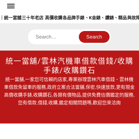
Skip
to
統一當舖三十年老店 高價收購各品牌手錶、K金錶、鑽錶、精品與故障錶
content
Search
統一當舖/雲林汽機車借款借錢/收購
手錶/收購鑽石
統一當舖,一家您可信賴的店家,專業辦理雲林汽車借錢、雲林機
車借款免留車的服務,政府立案合法當舖,保密,快速放款,更有現金
高價收購手錶,收購鑽石,各類有價物品,提供免費估價鑑定的服務,
您有借款,借錢,收購,鑑定相關問題嗎,歡迎您來洽詢