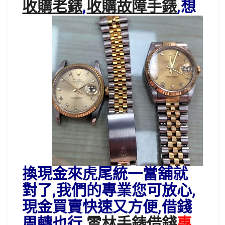
收購老錶
,
收購故障手錶
,想
換現金來虎尾統一當舖就
對了,我們的專業您可放心,
現金買賣快速又方便,借錢
周轉也行,
雲林手錶借錢
專