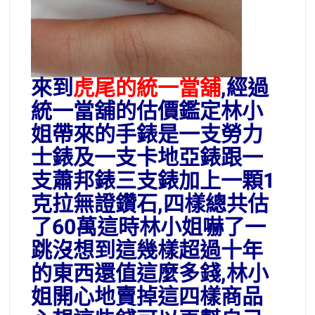
來到
虎尾的統一當舖
,經過
統一當舖的估價鑑定林小
姐帶來的手錶是一支勞力
士錶及一支卡地亞錶跟一
支蕭邦錶三支錶加上一顆1
克拉無證鑽石,四樣總共估
了60萬這時林小姐嚇了一
跳沒想到這幾樣超過十年
的東西還值這麼多錢,林小
姐開心地賣掉這四樣商品