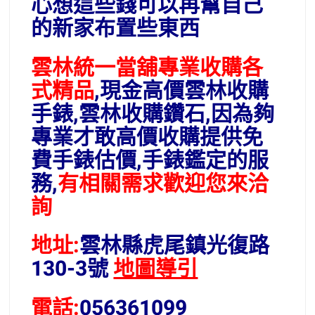
心想這些錢可以再幫自己
的新家布置些東西
雲林統一當舖專業收購各
式精品
,現金高價雲林收購
手錶,雲林收購鑽石,因為夠
專業才敢高價收購提供免
費手錶估價,手錶鑑定的服
務,
有相關需求歡迎您來洽
詢
地址:
雲林縣虎尾鎮光復路
130-3號
地圖導引
電話:
056361099