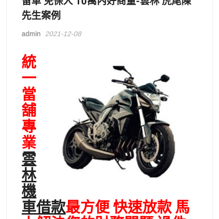
留車 免保人 10萬內好商量-雲林 虎尾陳
先生案例
admin
2021-12-08
統
一
當
舖
專
業
雲
林
機
車借款
最方便 快速放款 馬