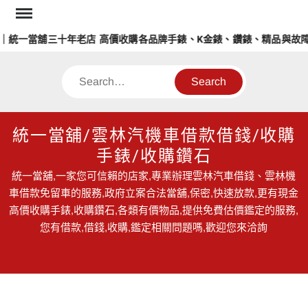
Skip
to
統一當舖三十年老店 高價收購各品牌手錶、K金錶、鑽錶、精品與故障錶
content
Search
統一當舖/雲林汽機車借款借錢/收購
手錶/收購鑽石
統一當舖,一家您可信賴的店家,專業辦理雲林汽車借錢、雲林機
車借款免留車的服務,政府立案合法當舖,保密,快速放款,更有現金
高價收購手錶,收購鑽石,各類有價物品,提供免費估價鑑定的服務,
您有借款,借錢,收購,鑑定相關問題嗎,歡迎您來洽詢