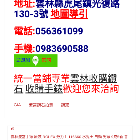
地址:
雲林縣虎尾鎮光復路
130-3號
地圖導引
電話:
056361099
手機:
0983690588
統一當舖專業
雲林收購鑽
石
收購手錶
歡迎您來洽詢
GIA
流當鑽石拍賣
鑽戒
文
雲林流當手錶 原裝 ROLEX 勞力士 116660 水鬼王 自動 男錶 9成5新 喜