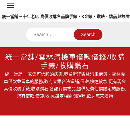
Skip
to
統一當舖三十年老店 高價收購各品牌手錶、K金錶、鑽錶、精品與故障錶
content
Search
統一當舖/雲林汽機車借款借錢/收購
手錶/收購鑽石
統一當舖,一家您可信賴的店家,專業辦理雲林汽車借錢、雲林機
車借款免留車的服務,政府立案合法當舖,保密,快速放款,更有現金
高價收購手錶,收購鑽石,各類有價物品,提供免費估價鑑定的服務,
您有借款,借錢,收購,鑑定相關問題嗎,歡迎您來洽詢