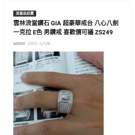
流當品拍賣
雲林流當鑽石 GIA 超豪華戒台 八心八劍
一克拉 E色 男鑽戒 喜歡價可議 ZS249
admin
2021-12-06