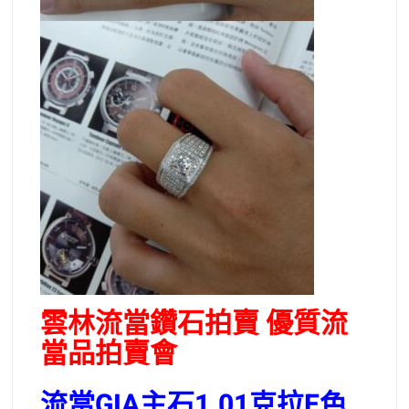
雲林流當鑽石拍賣 優質流
當品拍賣會
流當GIA主石1.01克拉E色