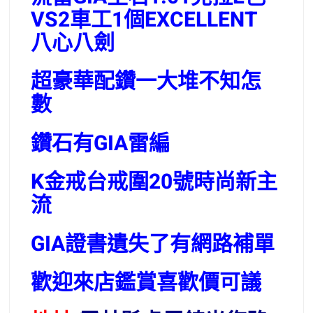
VS2車工1個EXCELLENT
八心八劍
超豪華配鑽一大堆不知怎
數
鑽石有GIA雷編
K金戒台戒圍20號時尚新主
流
GIA證書遺失了有網路補單
歡迎來店鑑賞喜歡價可議