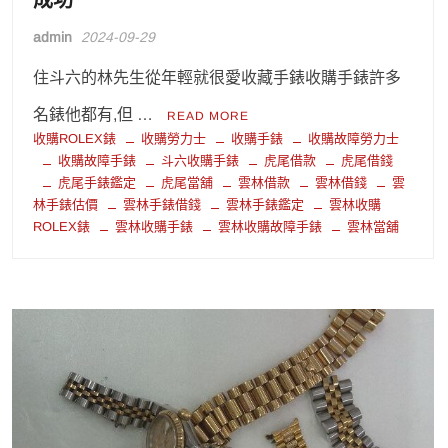
成功
admin
2024-09-29
住斗六的林先生從年輕就很愛收藏手錶收購手錶許多
名錶他都有,但 …
READ MORE
收購ROLEX錶
收購勞力士
收購手錶
收購故障勞力士
收購故障手錶
斗六收購手錶
虎尾借款
虎尾借錢
虎尾手錶鑑定
虎尾當舖
雲林借款
雲林借錢
雲
林手錶估價
雲林手錶借錢
雲林手錶鑑定
雲林收購
ROLEX錶
雲林收購手錶
雲林收購故障手錶
雲林當舖