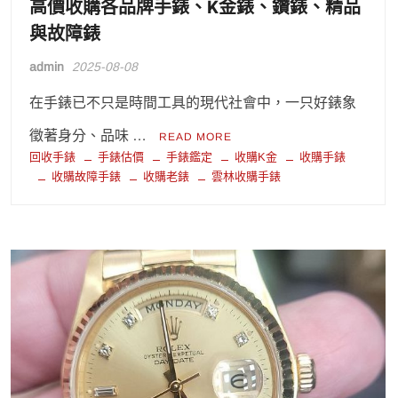
高價收購各品牌手錶、K金錶、鑽錶、精品
與故障錶
admin
2025-08-08
在手錶已不只是時間工具的現代社會中，一只好錶象
徵著身分、品味 …
READ MORE
回收手錶
手錶估價
手錶鑑定
收購K金
收購手錶
收購故障手錶
收購老錶
雲林收購手錶