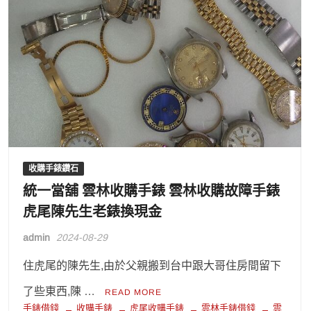
收購手錶鑽石
統一當舖 雲林收購手錶 雲林收購故障手錶
虎尾陳先生老錶換現金
admin
2024-08-29
住虎尾的陳先生,由於父親搬到台中跟大哥住房間留下
了些東西,陳 …
READ MORE
手錶借錢
收購手錶
虎尾收購手錶
雲林手錶借錢
雲