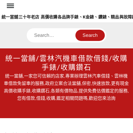
Skip
to
一當舖三十年老店 高價收購各品牌手錶、K金錶、鑽錶、精品與故障錶
content
Search
統一當舖/雲林汽機車借款借錢/收購
手錶/收購鑽石
統一當舖,一家您可信賴的店家,專業辦理雲林汽車借錢、雲林機
車借款免留車的服務,政府立案合法當舖,保密,快速放款,更有現金
高價收購手錶,收購鑽石,各類有價物品,提供免費估價鑑定的服務,
您有借款,借錢,收購,鑑定相關問題嗎,歡迎您來洽詢