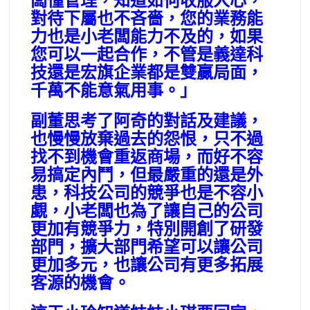
闆懂管理，知道如何收服人心，
對待下屬也不吝嗇，您的業務能
力也是小老闆能力不及的，如果
您可以一起合作，不管是義達科
技還是宏旗企業都是雙贏局面，
千萬不能意氣用事。」
副董思考了阿奇的對話及建議，
也慢慢放棄過去的怨恨，只不過
找不到機會重返商場，而好不容
易搞定內鬥，但最嚴重的還是外
患，科技公司的競爭也是不容小
覷，小老闆也為了讓自己的公司
更加有競爭力，特別開創了研發
部門，擴大部門希望可以讓公司
更加多元，也讓公司有更多拓展
客源的機會。