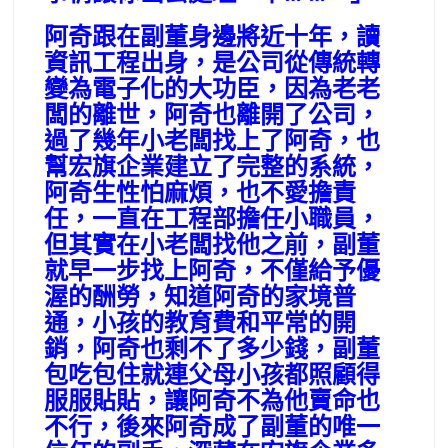
阿奇跟在副董身邊將近十年，讀
資訊工程出身，是公司從傳統轉
變為電子化的大功臣，因為老老
闆的離世，阿奇也離開了公司，
過了幾年小老闆找上了阿奇，也
幫宏旗企業建立了完整的系統，
阿奇生性怕麻煩，也不愛擔責
任，一直在工程部擔任小職員，
但其實在小老闆找他之前，副董
就早一步找上阿奇，不僅給予優
渥的酬勞，知道阿奇的家境普
通，小孩的教育費和平常的開
銷，阿奇也剩不了多少錢，副董
包吃包住就連父母小孩都照顧得
服服貼貼，讓阿奇不為他賣命也
不行，後來阿奇成了副董的唯一