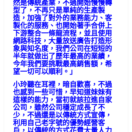
然是傳統產業，不過開始慢慢轉
型了，不再只是單純的生產製
造，加強了對外的業務能力、客
製化的服務、也開始著手合併上
下游整合一條龍流程，並且使用
網路科技，大量放送廣告打造形
象與知名度，我們公司在短短的
半年就做出了歷年最高的業績，
今年我們要挑戰最高銷售額，希
望一切可以順利。」
小玲聽在耳裡，暗自歡喜，不過
也感到一些可惜，早知道妹妹有
這樣的能力，當初就該拉進自家
公司，雖然公司穩定成長了不
少，不過還是以傳統方式宣傳，
利用自己老字號的優勢經營客
戶，以傳統的方式花費大量人力