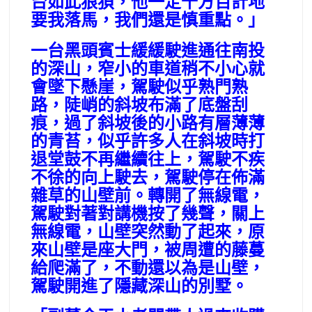
台如此狼狽，他一定千方百計地
要我落馬，我們還是慎重點。」
一台黑頭賓士緩緩駛進通往南投
的深山，窄小的車道稍不小心就
會墜下懸崖，駕駛似乎熟門熟
路，陡峭的斜坡布滿了底盤刮
痕，過了斜坡後的小路有層薄薄
的青苔，似乎許多人在斜坡時打
退堂鼓不再繼續往上，駕駛不疾
不徐的向上駛去，駕駛停在佈滿
雜草的山壁前。轉開了無線電，
駕駛對著對講機按了幾聲，關上
無線電，山壁突然動了起來，原
來山壁是座大門，被周遭的藤蔓
給爬滿了，不動還以為是山壁，
駕駛開進了隱藏深山的別墅。