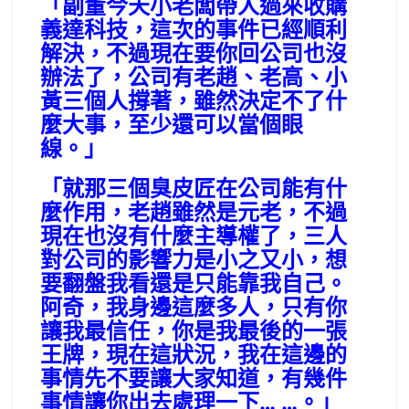
「副董今天小老闆帶人過來收購
義達科技，這次的事件已經順利
解決，不過現在要你回公司也沒
辦法了，公司有老趙、老高、小
黃三個人撐著，雖然決定不了什
麼大事，至少還可以當個眼
線。」
「就那三個臭皮匠在公司能有什
麼作用，老趙雖然是元老，不過
現在也沒有什麼主導權了，三人
對公司的影響力是小之又小，想
要翻盤我看還是只能靠我自己。
阿奇，我身邊這麼多人，只有你
讓我最信任，你是我最後的一張
王牌，現在這狀況，我在這邊的
事情先不要讓大家知道，有幾件
事情讓你出去處理一下… …。」