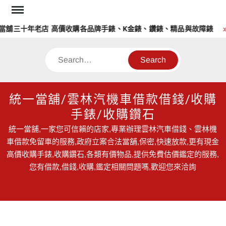
Skip
to
十年老店 高價收購各品牌手錶、K金錶、鑽錶、精品與故障錶
雲
content
Search
統一當舖/雲林汽機車借款借錢/收購
手錶/收購鑽石
統一當舖,一家您可信賴的店家,專業辦理雲林汽車借錢、雲林機
車借款免留車的服務,政府立案合法當舖,保密,快速放款,更有現金
高價收購手錶,收購鑽石,各類有價物品,提供免費估價鑑定的服務,
您有借款,借錢,收購,鑑定相關問題嗎,歡迎您來洽詢