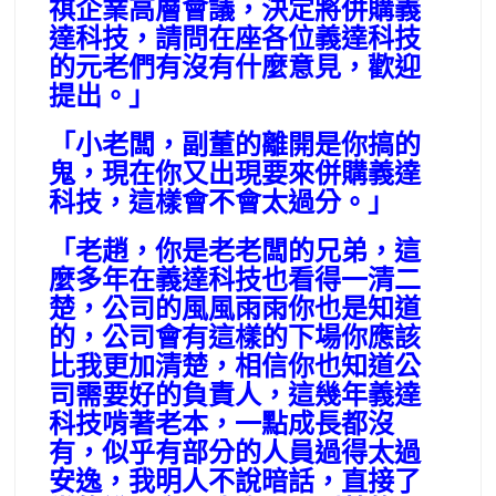
祺企業高層會議，決定將併購義
達科技，請問在座各位義達科技
的元老們有沒有什麼意見，歡迎
提出。」
「小老闆，副董的離開是你搞的
鬼，現在你又出現要來併購義達
科技，這樣會不會太過分。」
「老趙，你是老老闆的兄弟，這
麼多年在義達科技也看得一清二
楚，公司的風風雨雨你也是知道
的，公司會有這樣的下場你應該
比我更加清楚，相信你也知道公
司需要好的負責人，這幾年義達
科技啃著老本，一點成長都沒
有，似乎有部分的人員過得太過
安逸，我明人不說暗話，直接了