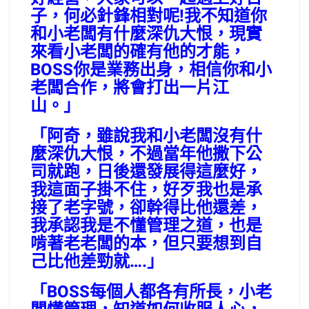
子，何必針鋒相對呢!我不知道你
和小老闆有什麼深仇大恨，現實
來看小老闆的確有他的才能，
BOSS你是業務出身，相信你和小
老闆合作，將會打出一片江
山。」
「阿奇，雖說我和小老闆沒有什
麼深仇大恨，不過當年他撒下公
司就跑，日後還發展得這麼好，
我這面子掛不住，好歹我也是承
接了老字號，卻幹得比他還差，
我承認我是不懂管理之道，也是
啃著老老闆的本，但只要想到自
己比他差勁就….」
「BOSS每個人都各有所長，小老