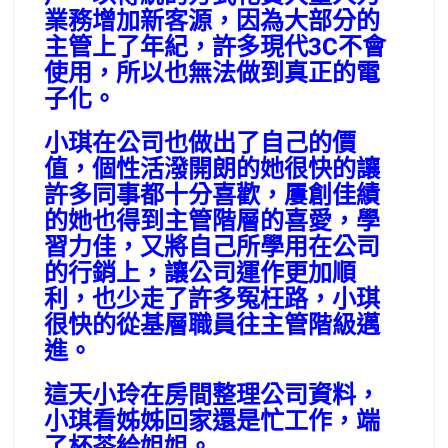
業務增加新客源，因為大部分的
主管上了年紀，許多現代3C不會
使用，所以也無法做到真正的電
子化。
小琪在公司也做出了自己的價
值，個性活潑開朗的她很快的讓
許多同事都十分喜歡，屢創佳績
的她也得到主管階層的喜愛，學
習力佳，又將自己所學用在公司
的行銷上，讓公司運作更加順
利，也少走了許多冤枉路，小琪
很快的從基層職員往主管階級邁
進。
這天小玲在房間整理公司資料，
小琪看姊姊回家還是忙工作，端
了杯茶給姐姐。