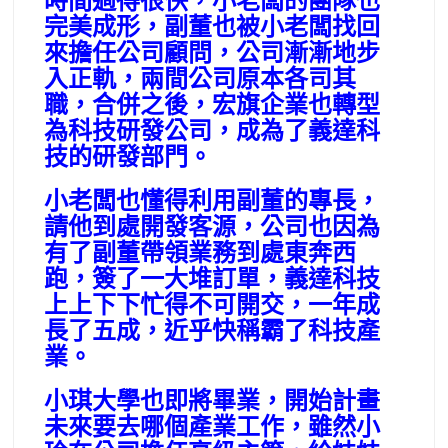
時間過得很快，小老闆的團隊也
完美成形，副董也被小老闆找回
來擔任公司顧問，公司漸漸地步
入正軌，兩間公司原本各司其
職，合併之後，宏旗企業也轉型
為科技研發公司，成為了義達科
技的研發部門。
小老闆也懂得利用副董的專長，
請他到處開發客源，公司也因為
有了副董帶領業務到處東奔西
跑，簽了一大堆訂單，義達科技
上上下下忙得不可開交，一年成
長了五成，近乎快稱霸了科技產
業。
小琪大學也即將畢業，開始計畫
未來要去哪個產業工作，雖然小