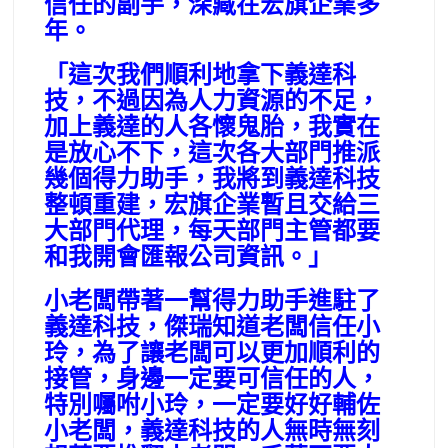
信任的副手，深藏在宏旗企業多
年。
「這次我們順利地拿下義達科
技，不過因為人力資源的不足，
加上義達的人各懷鬼胎，我實在
是放心不下，這次各大部門推派
幾個得力助手，我將到義達科技
整頓重建，宏旗企業暫且交給三
大部門代理，每天部門主管都要
和我開會匯報公司資訊。」
小老闆帶著一幫得力助手進駐了
義達科技，傑瑞知道老闆信任小
玲，為了讓老闆可以更加順利的
接管，身邊一定要可信任的人，
特別囑咐小玲，一定要好好輔佐
小老闆，義達科技的人無時無刻