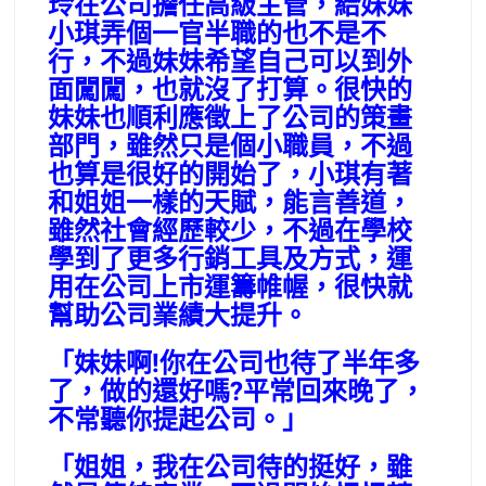
玲在公司擔任高級主管，給妹妹
小琪弄個一官半職的也不是不
行，不過妹妹希望自己可以到外
面闖闖，也就沒了打算。很快的
妹妹也順利應徵上了公司的策畫
部門，雖然只是個小職員，不過
也算是很好的開始了，小琪有著
和姐姐一樣的天賦，能言善道，
雖然社會經歷較少，不過在學校
學到了更多行銷工具及方式，運
用在公司上市運籌帷幄，很快就
幫助公司業績大提升。
「妹妹啊!你在公司也待了半年多
了，做的還好嗎?平常回來晚了，
不常聽你提起公司。」
「姐姐，我在公司待的挺好，雖