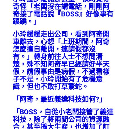
奇怪「老闆沒在講電話，剛剛阿
奇接了電話說『BOSS』好像事有
蹊蹺。」
小玲緩緩走出公司，看到阿奇開
車離去，心想「上班期間，阿奇
怎麼擅自離開，連請假都沒
有。」轉身前往人士不想問清
楚，殊不知阿奇早已經請好半天
假，請假事由是病假，不過看樣
子不是，小玲開始有了危機意
識，但也不敢打草驚蛇。
「阿奇，最近義達科技如何?」
「BOSS，自從小老闆接管了義達
科技，除了將兩間公司的資源融
合，甚至擴大生產，也增加了訂