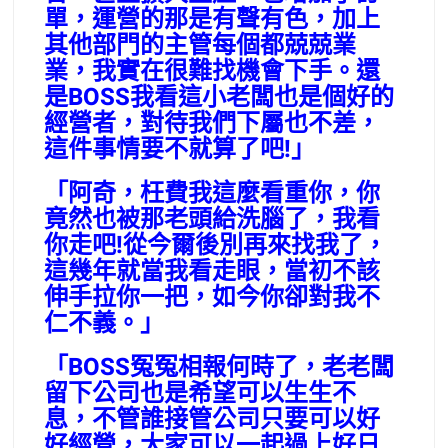
單，運營的那是有聲有色，加上
其他部門的主管每個都兢兢業
業，我實在很難找機會下手。還
是BOSS我看這小老闆也是個好的
經營者，對待我們下屬也不差，
這件事情要不就算了吧!」
「阿奇，枉費我這麼看重你，你
竟然也被那老頭給洗腦了，我看
你走吧!從今爾後別再來找我了，
這幾年就當我看走眼，當初不該
伸手拉你一把，如今你卻對我不
仁不義。」
「BOSS冤冤相報何時了，老老闆
留下公司也是希望可以生生不
息，不管誰接管公司只要可以好
好經營，大家可以一起過上好日