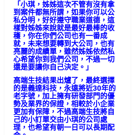
「小琪，姊姊這次不管有沒有拿
到案件都無所謂，如果你可以公
私分明，好好遵守職業道德，這
樣對姊姊來說就是最好最棒的收
穫，你在你們公司也有一番成
就，未來想要轉到大公司，也有
亮麗的成績單，雖然姊姊依然私
心希望你到我們公司，不過一切
還是要讓你自己決定。」
高端生技結果出爐了，最終選擇
的是義達科技，永遠將近30年的
老字號，加上擁有研發部門的優
勢及業界的保證，相較於小企業
更加有保障，不過高端生技將自
己的小訂單交由小琪的公司處
理，也希望有朝一日可以長期配