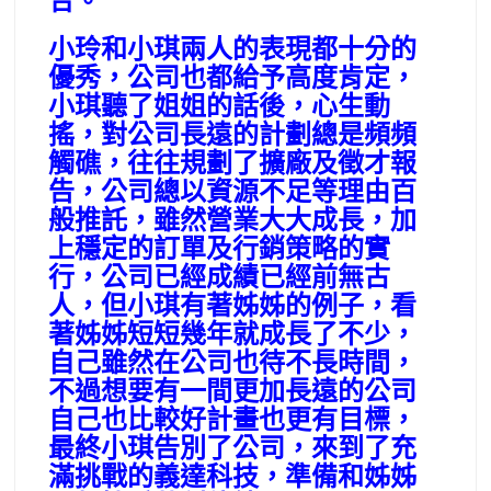
合。
小玲和小琪兩人的表現都十分的
優秀，公司也都給予高度肯定，
小琪聽了姐姐的話後，心生動
搖，對公司長遠的計劃總是頻頻
觸礁，往往規劃了擴廠及徵才報
告，公司總以資源不足等理由百
般推託，雖然營業大大成長，加
上穩定的訂單及行銷策略的實
行，公司已經成績已經前無古
人，但小琪有著姊姊的例子，看
著姊姊短短幾年就成長了不少，
自己雖然在公司也待不長時間，
不過想要有一間更加長遠的公司
自己也比較好計畫也更有目標，
最終小琪告別了公司，來到了充
滿挑戰的義達科技，準備和姊姊