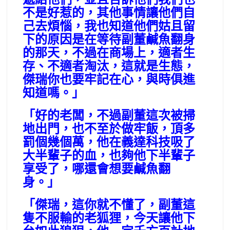
不是好惹的，其他事情讓他們自
己去煩惱，我也知道他們姑且留
下的原因是在等待副董鹹魚翻身
的那天，不過在商場上，適者生
存、不適者淘汰，這就是生態，
傑瑞你也要牢記在心，與時俱進
知道嗎。」
「好的老闆，不過副董這次被掃
地出門，也不至於做牢飯，頂多
罰個幾個萬，他在義達科技吸了
大半輩子的血，也夠他下半輩子
享受了，哪還會想要鹹魚翻
身。」
「傑瑞，這你就不懂了，副董這
隻不服輸的老狐狸，今天讓他下