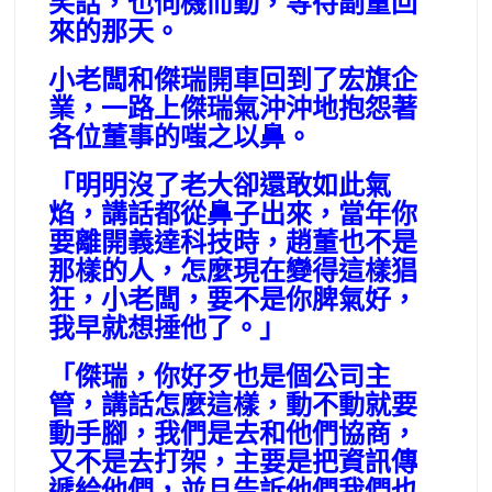
笑話，也伺機而動，等待副董回
來的那天。
小老闆和傑瑞開車回到了宏旗企
業，一路上傑瑞氣沖沖地抱怨著
各位董事的嗤之以鼻。
「明明沒了老大卻還敢如此氣
焰，講話都從鼻子出來，當年你
要離開義達科技時，趙董也不是
那樣的人，怎麼現在變得這樣猖
狂，小老闆，要不是你脾氣好，
我早就想捶他了。」
「傑瑞，你好歹也是個公司主
管，講話怎麼這樣，動不動就要
動手腳，我們是去和他們協商，
又不是去打架，主要是把資訊傳
遞給他們，並且告訴他們我們也