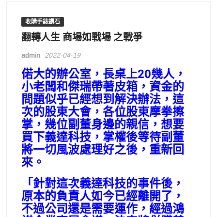
收購手錶鑽石
翻轉人生 商場如戰場 之戰爭
admin
2022-04-19
偌大的辦公室，長桌上20幾人，
小老闆和傑瑞帶著皮箱，資金的
問題似乎已經想到解決辦法，這
次的股東大會，各位股東摩拳擦
掌，幾位副董身邊的親信，想要
買下義達科技，掌權後等待副董
將一切風波處理好之後，重新回
來。
「針對這次義達科技的事件後，
原本的負責人如今已經離開了，
不過公司還是需要運作，經過鴻