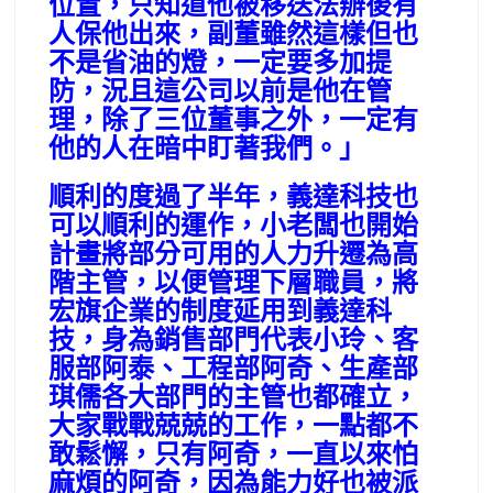
位置，只知道他被移送法辦後有
人保他出來，副董雖然這樣但也
不是省油的燈，一定要多加提
防，況且這公司以前是他在管
理，除了三位董事之外，一定有
他的人在暗中盯著我們。」
順利的度過了半年，義達科技也
可以順利的運作，小老闆也開始
計畫將部分可用的人力升遷為高
階主管，以便管理下層職員，將
宏旗企業的制度延用到義達科
技，身為銷售部門代表小玲、客
服部阿泰、工程部阿奇、生產部
琪儒各大部門的主管也都確立，
大家戰戰兢兢的工作，一點都不
敢鬆懈，只有阿奇，一直以來怕
麻煩的阿奇，因為能力好也被派