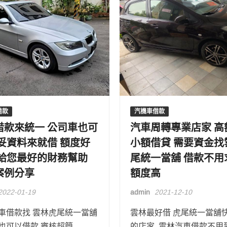
借款
汽機車借款
借款來統一 公司車也可
汽車周轉專業店家 高
備妥資料來就借 額度好
小額借貸 需要資金找
 給您最好的財務幫助
尾統一當舖 借款不用
案例分享
額度高
2022-01-19
admin
2021-12-10
車借款找 雲林虎尾統一當舖
雲林最好借 虎尾統一當舖
也可以借款 審核超簡 …
的店家 雲林汽車借款不用到