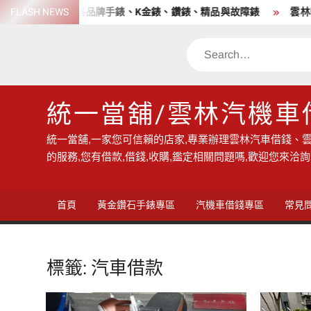
Skip
店 高價收購各品牌手錶、K金錶、鑽錶、精品與故障錶
FLASH NEWS
雲林收購
to
content
Search
統一當舖/雲林汽機車
統一當舖,一家您可信賴的店家,專業辦理雲林汽車借錢、雲
的服務,您有借款,借錢,收購,鑑定相關問題嗎,歡迎您來洽詢
首頁
黃金鑽石手錶專區
汽機車借錢專區
常見
標籤:
汽車借款