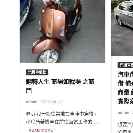
汽機車
汽機車借款
汽車
翻轉人生 商場如戰場 之商
借 
鬥
商量
實際
admin
2022-04-12
admin
叭叭叭!一如往常地在車陣中穿梭，
小玲騎著機車在前往面試工作的 …
想要汽
READ MORE
公司車