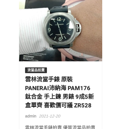
流當品拍賣
雲林流當手錶 原裝
PANERAI沛納海 PAM176
鈦合金 手上鍊 男錶 9成5新
盒單齊 喜歡價可議 ZR528
admin
2021-12-20
雲林流當手錶拍賣 優質流當品拍賣