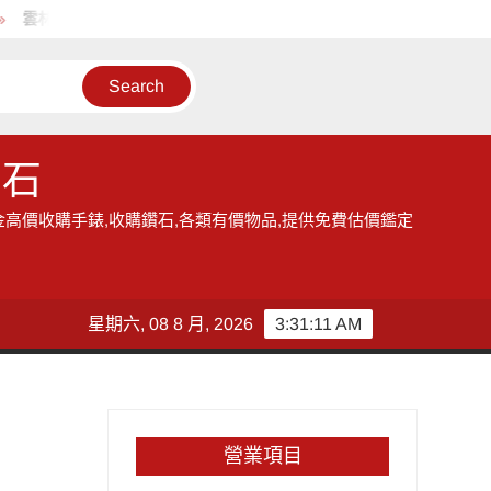
雲林地區的收購手錶服務,讓您獲得現金高價雲林收購手錶的機會
鑽石
金高價收購手錶,收購鑽石,各類有價物品,提供免費估價鑑定
星期六, 08 8 月, 2026
3:31:11 AM
營業項目