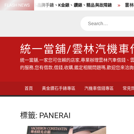
Skip
老店 高價收購各品牌手錶、K金錶、鑽錶、精品與故障錶
FLASH NEWS
雲林收
to
content
Search
統一當舖/雲林汽機車
統一當舖,一家您可信賴的店家,專業辦理雲林汽車借錢、雲
的服務,您有借款,借錢,收購,鑑定相關問題嗎,歡迎您來洽詢
首頁
黃金鑽石手錶專區
汽機車借錢專區
常見
標籤:
PANERAI