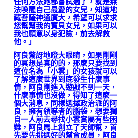
任何方法她都嘗試過了，就是無
法喚醒自己最愛的女兒，知道地
藏菩薩神通廣大，希望可以求求
您幫幫我的寶貝女兒，如果可以
我也願意以身犯險，前去解救
他。」
阿良驚訝地瞪大眼睛，如果剛剛
的冥想是真的的，那麼只要找到
這位名為「小雲」的女孩就可以
了解這麼世界到底發生什麼事
情，阿良剛進入遊戲不到一天，
什麼事情也沒做，得知了這麼一
個大消息，同樣選擇政治派的阿
良，擁有領導者的腦袋，想要獨
自一人前去尋找小雲實屬有些困
難，阿良馬上創立了天師幫，首
先要先挑選好的幫會成員，阿良