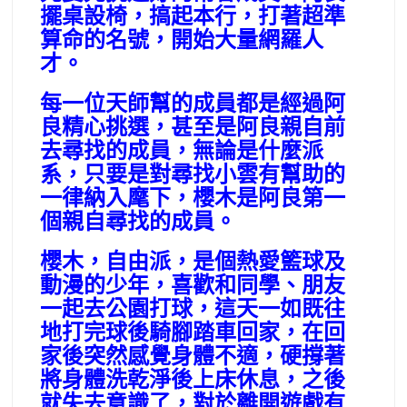
擺桌設椅，搞起本行，打著超準
算命的名號，開始大量網羅人
才。
每一位天師幫的成員都是經過阿
良精心挑選，甚至是阿良親自前
去尋找的成員，無論是什麼派
系，只要是對尋找小雲有幫助的
一律納入麾下，櫻木是阿良
第一
個親自尋找的成員。
櫻木，自由派，是個熱愛籃球及
動漫的少年，喜歡和同學、朋友
一起去公園打球，這天一如既往
地打完球後騎腳踏車回家，在回
家後突然感覺身體不適，硬撐著
將身體洗乾淨後上床休息，之後
就失去意識了，對於離開遊戲有