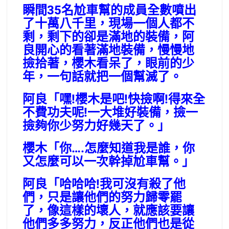
瞬間35名尬車幫的成員全數噴出
了十萬八千里，現場一個人都不
剩，剩下的卻是滿地的裝備，阿
良開心的看著滿地裝備，慢慢地
撿拾著，櫻木看呆了，眼前的少
年，一句話就把一個幫滅了。
阿良「嘿!櫻木是吧!快撿啊!得來全
不費功夫呢!一大堆好裝備，撿一
撿夠你少努力好幾天了。」
櫻木「你….怎麼知道我是誰，你
又怎麼可以一次幹掉尬車幫。」
阿良「哈哈哈!我可沒有殺了他
們，只是讓他們的努力歸零罷
了，像這樣的壞人，就應該要讓
他們多多努力，反正他們也是從