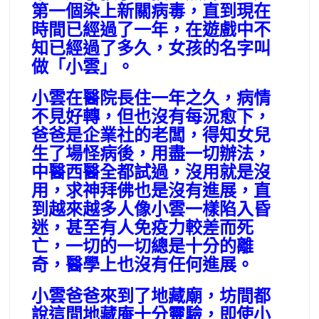
第一個染上新關病毒，直到現在
時間已經過了一年，在遊戲中不
知已經過了多久，女孩的名字叫
做「小雲」。
小雲在醫院長住一年之久，病情
不見好轉，但也沒有每況愈下，
爸爸是企業社的老闆，得知女兒
生了場怪病後，用盡一切辦法，
中醫西醫全都試過，沒用就是沒
用，求神拜佛也是沒有進展，直
到越來越多人像小雲一樣陷入昏
迷，甚至有人免疫力較差而死
亡，一切的一切總是十分的離
奇，醫學上也沒有任何進展。
小雲爸爸來到了地藏廟，坊間都
說這間地藏庵十分靈驗，即使小