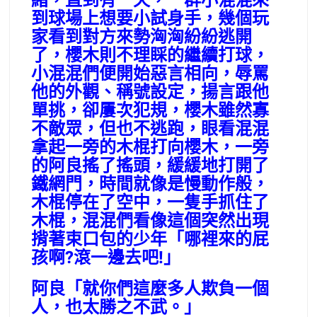
緒，直到有一天，一群小混混來
到球場上想要小試身手，幾個玩
家看到對方來勢洶洶紛紛逃開
了，櫻木則不理睬的繼續打球，
小混混們便開始惡言相向，辱罵
他的外觀、稱號設定，揚言跟他
單挑，卻屢次犯規，櫻木雖然寡
不敵眾，但也不逃跑，眼看混混
拿起一旁的木棍打向櫻木，一旁
的阿良搖了搖頭，緩緩地打開了
鐵網門，時間就像是慢動作般，
木棍停在了空中，一隻手抓住了
木棍，混混們看像這個突然出現
揹著束口包的少年「哪裡來的屁
孩啊?滾一邊去吧!」
阿良「就你們這麼多人欺負一個
人，也太勝之不武。」