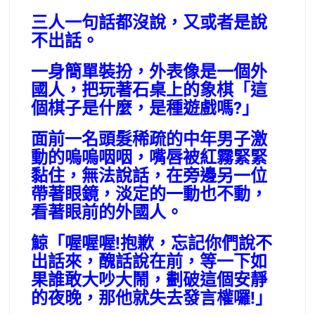
三人一句話都沒說，又或者是說
不出話。
一身簡單裝扮，外表像是一個外
國人，把玩著石桌上的象棋「這
個棋子是什麼，是種遊戲嗎?」
面前一名頭髮稀疏的中年男子激
動的嗚嗚咽咽，嘴唇被紅霧緊緊
黏住，無法說話，在旁邊另一位
帶著眼鏡，淡定的一動也不動，
看著眼前的外國人。
鯨「喔喔喔!抱歉，忘記你們說不
出話來，醜話說在前，等一下如
果誰敢大吵大鬧，劃破這個安靜
的夜晚，那他就失去發言權囉!」