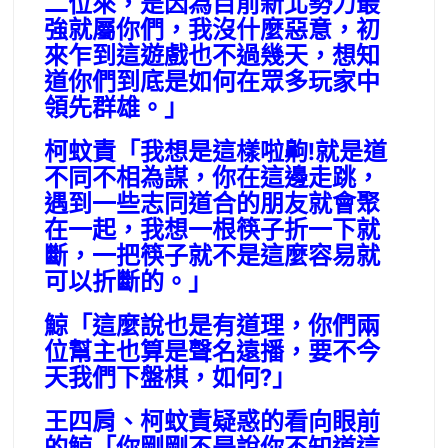
二位來，是因為目前新北勢力最
強就屬你們，我沒什麼惡意，初
來乍到這遊戲也不過幾天，想知
道你們到底是如何在眾多玩家中
領先群雄。」
柯蚊責「我想是這樣啦齁!就是道
不同不相為謀，你在這邊走跳，
遇到一些志同道合的朋友就會聚
在一起，我想一根筷子折一下就
斷，一把筷子就不是這麼容易就
可以折斷的。」
鯨「這麼說也是有道理，你們兩
位幫主也算是聲名遠播，要不今
天我們下盤棋，如何?」
王四肩、柯蚊責疑惑的看向眼前