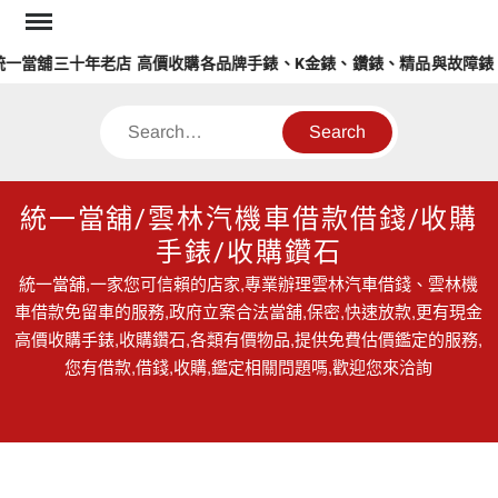
Skip
to
當舖三十年老店 高價收購各品牌手錶、K金錶、鑽錶、精品與故障錶
content
Search
統一當舖/雲林汽機車借款借錢/收購
手錶/收購鑽石
統一當舖,一家您可信賴的店家,專業辦理雲林汽車借錢、雲林機
車借款免留車的服務,政府立案合法當舖,保密,快速放款,更有現金
高價收購手錶,收購鑽石,各類有價物品,提供免費估價鑑定的服務,
您有借款,借錢,收購,鑑定相關問題嗎,歡迎您來洽詢