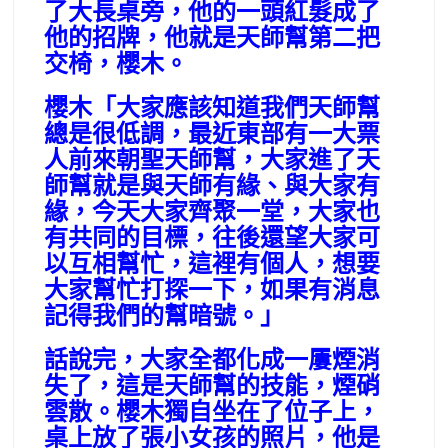
了大長桌旁，他的一頭紅髮成了
他的招牌，他就是天師幫第二把
交椅，櫻木。
櫻木「大家應該知道我們天師幫
總是很低調，最近東部有一大票
人前來朝聖天師幫，大家進了天
師幫就是與天師有緣、與大家有
緣，今天大家齊聚一堂，大家也
有共同的目標，往後還望大家可
以互相幫忙，這裡有個人，想要
大家幫忙打探一下，如果有消息
記得我們的幫暗號。」
話說完，大家全都化成一屢煙消
失了，這是天師幫的技能，煙硝
雲散。櫻木獨自坐在了位子上，
桌上放了張小女孩的照片，他是