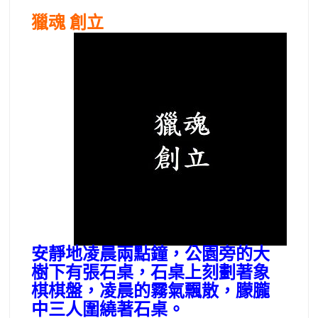
獵魂 創立
安靜地凌晨兩點鐘，公園旁的大
樹下有張石桌，石桌上刻劃著象
棋棋盤，凌晨的霧氣飄散，朦朧
中三人圍繞著石桌。