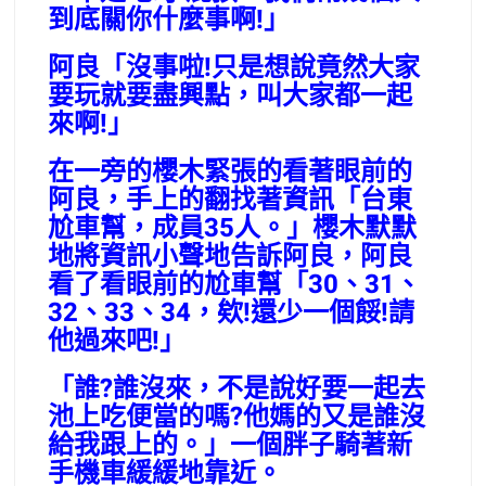
到底關你什麼事啊!」
阿良「沒事啦!只是想說竟然大家
要玩就要盡興點，叫大家都一起
來啊!」
在一旁的櫻木緊張的看著眼前的
阿良，手上的翻找著資訊「台東
尬車幫，成員35人。」櫻木默默
地將資訊小聲地告訴阿良，阿良
看了看眼前的尬車幫「30、31、
32、33、34，欸!還少一個餒!請
他過來吧!」
「誰?誰沒來，不是說好要一起去
池上吃便當的嗎?他媽的又是誰沒
給我跟上的。」一個胖子騎著新
手機車緩緩地靠近。