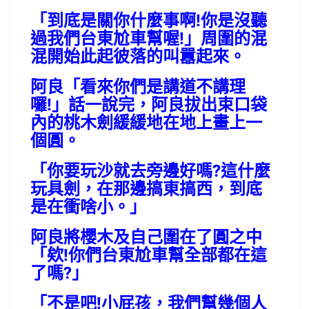
「到底是關你什麼事啊!你是沒聽
過我們台東尬車幫喔!」周圍的混
混開始此起彼落的叫囂起來。
阿良「看來你們是講道不講理
囉!」話一說完，阿良拔出束口袋
內的桃木劍緩緩地在地上畫上一
個圓。
「你要玩沙就去旁邊好嗎?這什麼
玩具劍，在那邊搞東搞西，到底
是在衝啥小。」
阿良將櫻木及自己圍在了圓之中
「欸!你們台東尬車幫全部都在這
了嗎?」
「不是吧!小屁孩，我們幫幾個人