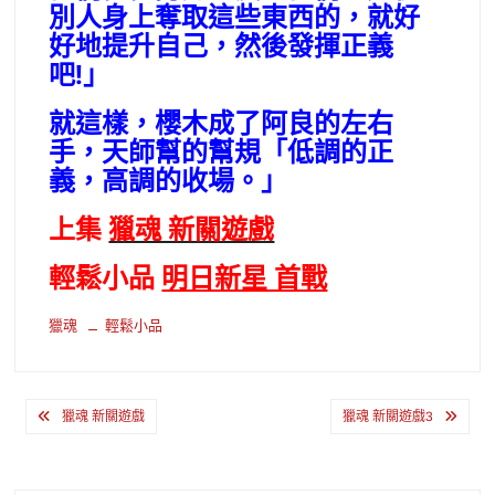
別人身上奪取這些東西的，就好
好地提升自己，然後發揮正義
吧!」
就這樣，櫻木成了阿良的左右
手，天師幫的幫規「低調的正
義，高調的收場。」
上集
獵魂 新關遊戲
輕鬆小品
明日新星 首戰
獵魂
輕鬆小品
文
獵魂 新關遊戲
獵魂 新關遊戲3
章
導