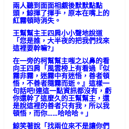
兩人聽到面面相覷後默默點點
頭，鯨揮了揮手，原本在嘴上的
紅霧頓時消失。
王幫幫主王四肩小小聲地說道
「您是誰，大半夜的把我們找來
這裡要幹嘛?」
在一旁的柯幫幫主嗤之以鼻的看
向王四肩「風雲榜上有看過『似
霧非霧，迷霧中有迷悟，善者頓
悟，不善者隨霧而逝。』這樣一
句話吧!連這一點資訊都沒有，虧
你還幹了這麼久的王幫幫主，還
是說這裡的善者只有我，所以我
頓悟，而你……哈哈哈。」
鯨笑著說「找兩位來不是讓你們