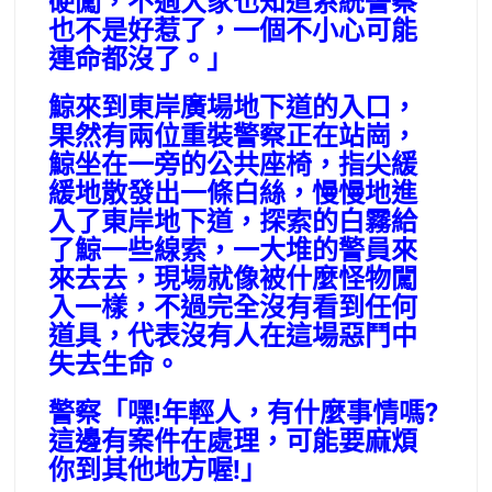
硬闖，不過大家也知道系統警察
也不是好惹了，一個不小心可能
連命都沒了。」
鯨來到東岸廣場地下道的入口，
果然有兩位重裝警察正在站崗，
鯨坐在一旁的公共座椅，指尖緩
緩地散發出一條白絲，慢慢地進
入了東岸地下道，探索的白霧給
了鯨一些線索，一大堆的警員來
來去去，現場就像被什麼怪物闖
入一樣，不過完全沒有看到任何
道具，代表沒有人在這場惡鬥中
失去生命。
警察「嘿!年輕人，有什麼事情嗎?
這邊有案件在處理，可能要麻煩
你到其他地方喔!」