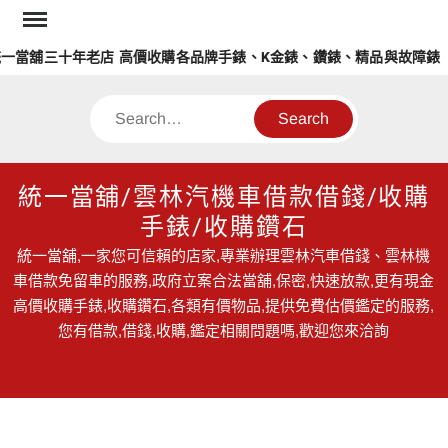
Skip
to
舖三十年老店 高價收購各品牌手錶、K金錶、鑽錶、精品與故障錶
content
Search
統一當舖/雲林汽機車借款借錢/收購
手錶/收購鑽石
統一當舖,一家您可信賴的店家,專業辦理雲林汽車借錢、雲林機
車借款免留車的服務,政府立案合法當舖,保密,快速放款,更有現金
高價收購手錶,收購鑽石,各類有價物品,提供免費估價鑑定的服務,
您有借款,借錢,收購,鑑定相關問題嗎,歡迎您來洽詢