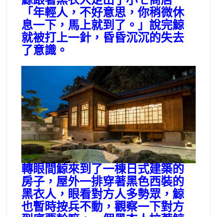
鯨跟著黑衣人走出了小七商店
「年輕人，不好意思，你稍微休
息一下，馬上就到了。」說完鯨
就被打上一針，昏昏沉沉的失去
了意識。
轉眼間鯨來到了一棟日式建築的
房子，屋外一排穿著黑色西裝的
黑衣人，眼看對方人多勢眾，鯨
也暫時按兵不動，觀察一下對方