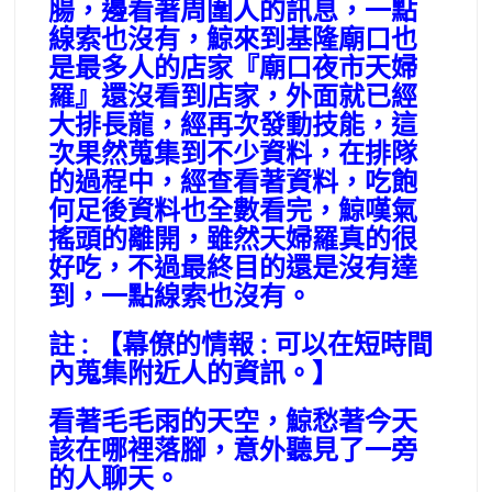
腸，邊看著周圍人的訊息，一點
線索也沒有，鯨來到基隆廟口也
是最多人的店家『廟口夜市天婦
羅』還沒看到店家，外面就已經
大排長龍，經再次發動技能，這
次果然蒐集到不少資料，在排隊
的過程中，經查看著資料，吃飽
何足後資料也全數看完，鯨嘆氣
搖頭的離開，雖然天婦羅真的很
好吃，不過最終目的還是沒有達
到，一點線索也沒有。
註 : 【幕僚的情報 : 可以在短時間
內蒐集附近人的資訊。】
看著毛毛雨的天空，鯨愁著今天
該在哪裡落腳，意外聽見了一旁
的人聊天。