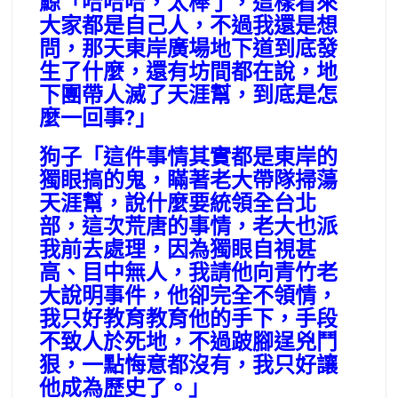
鯨「哈哈哈，太棒了，這樣看來
大家都是自己人，不過我還是想
問，那天東岸廣場地下道到底發
生了什麼，還有坊間都在說，地
下團帶人滅了天涯幫，到底是怎
麼一回事?」
狗子「這件事情其實都是東岸的
獨眼搞的鬼，瞞著老大帶隊掃蕩
天涯幫，說什麼要統領全台北
部，這次荒唐的事情，老大也派
我前去處理，因為獨眼自視甚
高、目中無人，我請他向青竹老
大說明事件，他卻完全不領情，
我只好教育教育他的手下，手段
不致人於死地，不過跛腳逞兇鬥
狠，一點悔意都沒有，我只好讓
他成為歷史了。」