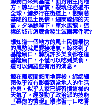
鯨獨自來到基隆，面對陌生的地
方，鯨早已習慣，裂魂任務遍布
全球，鯨步行在街道上，觀察著
基隆的風土民情，細雨綿綿的天
氣，夕陽餘暉下，車水馬龍，這
樣的城市怎麼會發生滅團案件呢?
想知道一個地方的風土民情最快
的風勢就是要接地氣，鯨來到了
基隆廟口，聽說許多美食都在這
基隆廟口，不僅可以吃到美食，
還可以網羅些有用的消息。
鯨在攤販間悠閒地穿梭，綿綿細
雨似乎沒有影響到當地人的生活
作息，似乎大家已經習慣這樣的
天氣了，經發動了政治派的技能
『幕僚的情報』邊吃著一口吃香