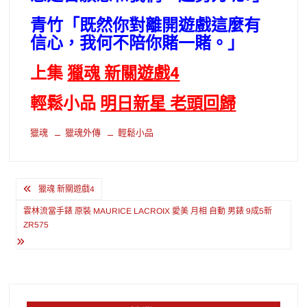
青竹「既然你對離開遊戲這麼有
信心，我何不陪你賭一賭。」
上集
獵魂 新關遊戲4
輕鬆小品
明日新星 老頭回歸
獵魂
獵魂外傳
輕鬆小品
文
獵魂 新關遊戲4
章
雲林流當手錶 原裝 MAURICE LACROIX 愛美 月相 自動 男錶 9成5新
導
ZR575
覽