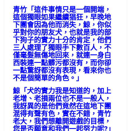
青竹「這件事情只是一個開端，
這個獨眼如果繼續猖狂，早晚地
下團會因為他而消失，鯨，你似
乎對你的朋友犬，也就是我的部
下狗子的實力十分的肯定，他們
三人處理了獨眼手下數百人，不
僅毫髮無傷地回來，就連一身白
西裝連一點髒污都沒有，而你卻
一點驚訝都沒有表現，看來你也
不是個簡單的角色。」
鯨「犬的實力我是知道的，加上
老增、老損兩位也不是一般人，
我訝異的是他們竟然在這地下團
混得有聲有色，實在不錯，青竹
老大，我們想離開遊戲的目標，
您是否願意和我們一起努力呢?」