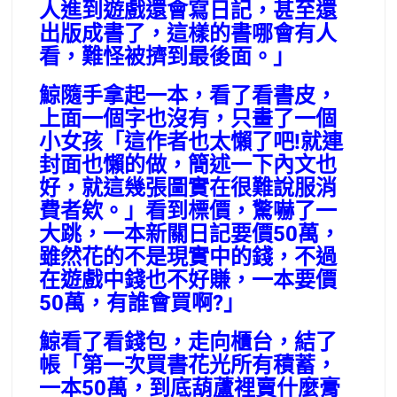
人進到遊戲還會寫日記，甚至還
出版成書了，這樣的書哪會有人
看，難怪被擠到最後面。」
鯨隨手拿起一本，看了看書皮，
上面一個字也沒有，只畫了一個
小女孩「這作者也太懶了吧!就連
封面也懶的做，簡述一下內文也
好，就這幾張圖實在很難說服消
費者欸。」看到標價，驚嚇了一
大跳，一本新關日記要價50萬，
雖然花的不是現實中的錢，不過
在遊戲中錢也不好賺，一本要價
50萬，有誰會買啊?」
鯨看了看錢包，走向櫃台，結了
帳「第一次買書花光所有積蓄，
一本50萬，到底葫蘆裡賣什麼膏