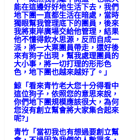
能在這邊好好地生活下去，我們
地下團一直都生活在暗處，當時
獨眼幫我管理底下的團員，後來
我將東岸廣場交給他管理，結果
他不懂得飲水思源，反而自成一
派，將一大票團員帶走，還好後
來有狗子出現，幫我處理團員的
大小事，將一切打理的形形色
色，地下團也越來越好了。」
鯨「看來青竹老大您十分得看中
這位狗子，依照您的意思來說，
你們地下團規模應該很大，為何
您沒有創立幫會將大家集合起來
呢?」
青竹「當初我也有想過要創立幫