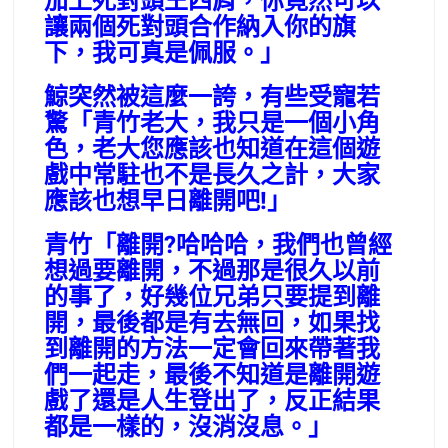
加上死對頭王四肩，你竟然可以
讓兩個死對頭合作納入你的旗
下，我可真是佩服。」
鯨突然被這麼一誇，有些受寵若
驚「青竹老大，我只是一個小角
色，老大您應該也知道在這個遊
戲中常駐也不是長久之計，大家
應該也想早日離開吧!」
青竹「離開?哈哈哈，我們也曾經
想過要離開，不過那是很久以前
的事了，好幾位兄弟只要提到離
開，最後都是有去無回，如果找
到離開的方法一定會回來帶著我
們一起走，最後不知道是離開遊
戲了還是人生登出了，反正結果
都是一樣的，沒消沒息。」