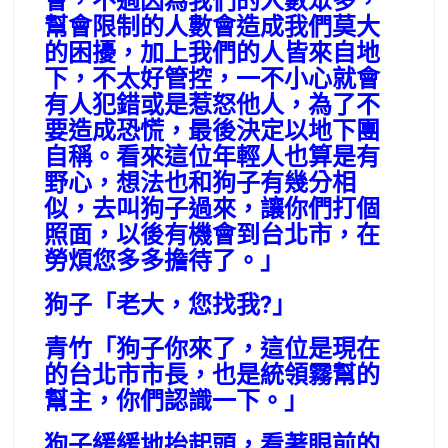
會，不過因為我們的人數眾多，
幫會限制的人數會造成我們莫大
的困擾，加上我們的人皆來自地
下，不太好管控，一不小心就會
有人犯錯或是惹怒他人，為了不
要造成恐慌，最後決定以地下團
自稱。看來這位年輕人也算是有
野心，想法也和狗子有幾分相
似，去叫狗子過來，讓你們打個
照面，以後有機會到台北市，在
勞煩您多多擔待了。」
狗子「老大，您找我?」
青竹「狗子你來了，這位是現在
的台北市市長，也是統領霧幫的
幫主，你們認識一下。」
狗子緩緩地抬起頭，看著眼前的