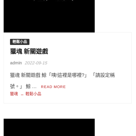
輕鬆小品
獵魂 新關遊戲
admin
2022-09-15
獵魂 新關遊戲 鯨「咦!這裡是哪裡?」 「請設定稱
號。」 鯨 …
READ MORE
獵魂
輕鬆小品