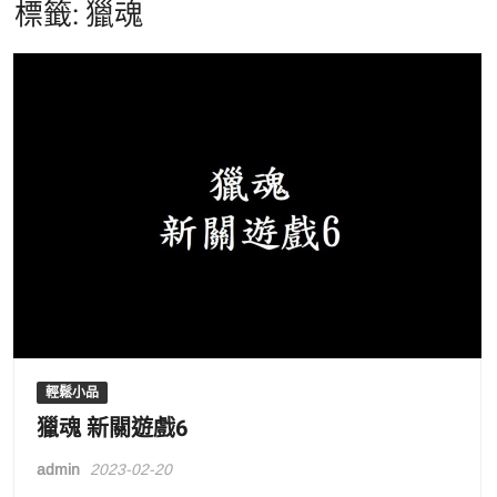
標籤:
獵魂
輕鬆小品
獵魂 新關遊戲6
admin
2023-02-20