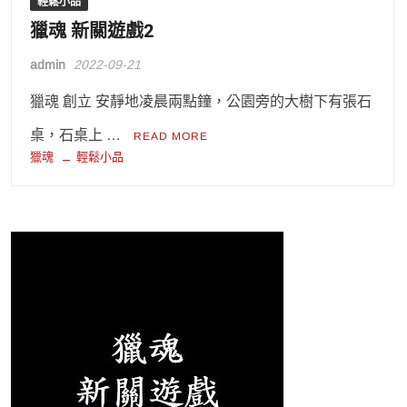
輕鬆小品
獵魂 新關遊戲2
admin
2022-09-21
獵魂 創立 安靜地凌晨兩點鐘，公園旁的大樹下有張石
桌，石桌上 …
READ MORE
獵魂
輕鬆小品