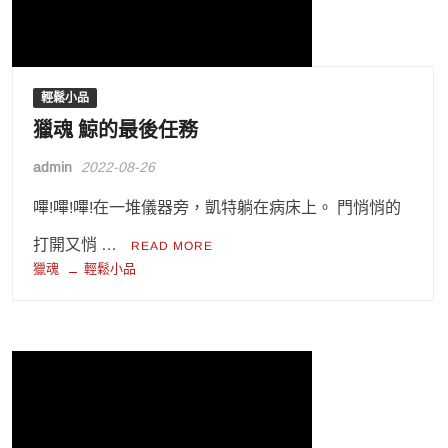
輕鬆小品
獵魂 鯨的最後任務
admin
2022-08-26
嗶!嗶!嗶!在一堆儀器旁，凱特躺在病床上。 門悄悄的
打開又悄 …
READ MORE
獵魂
輕鬆小品