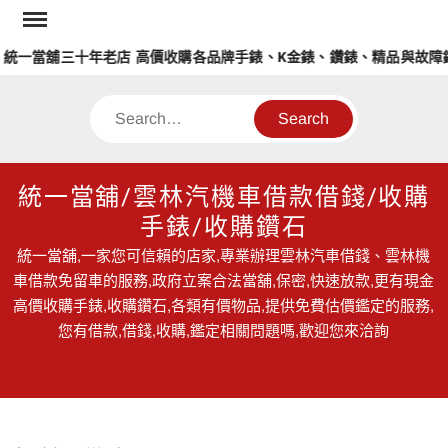
Skip
to
一當舖三十年老店 高價收購各品牌手錶、K金錶、鑽錶、精品與故障錶
content
Search
統一當舖/雲林汽機車借款借錢/收購
手錶/收購鑽石
統一當舖,一家您可信賴的店家,專業辦理雲林汽車借錢、雲林機
車借款免留車的服務,政府立案合法當舖,保密,快速放款,更有現金
高價收購手錶,收購鑽石,各類有價物品,提供免費估價鑑定的服務,
您有借款,借錢,收購,鑑定相關問題嗎,歡迎您來洽詢