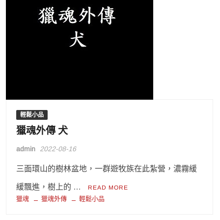
輕鬆小品
獵魂外傳 犬
admin
2022-08-16
三面環山的樹林盆地，一群遊牧族在此紮營，濃霧緩
緩飄進，樹上的 …
READ MORE
獵魂
獵魂外傳
輕鬆小品