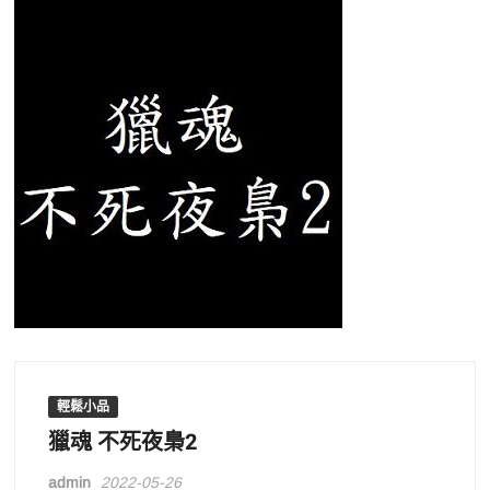
輕鬆小品
獵魂 不死夜梟2
admin
2022-05-26