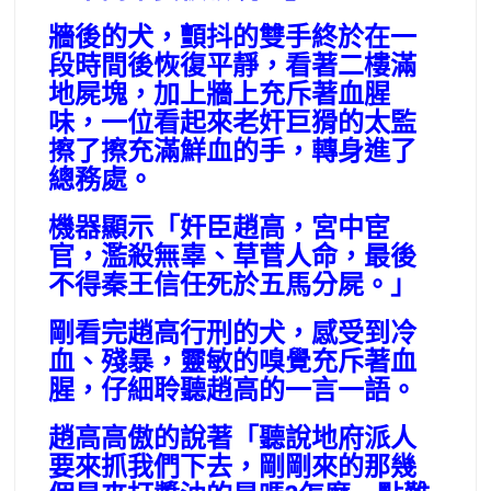
牆後的犬，顫抖的雙手終於在一
段時間後恢復平靜，看著二樓滿
地屍塊，加上牆上充斥著血腥
味，一位看起來老奸巨猾的太監
擦了擦充滿鮮血的手，轉身進了
總務處。
機器顯示「奸臣趙高，宮中宦
官，濫殺無辜、草菅人命，最後
不得秦王信任死於五馬分屍。」
剛看完趙高行刑的犬，感受到冷
血、殘暴，靈敏的嗅覺充斥著血
腥，仔細聆聽趙高的一言一語。
趙高高傲的說著「聽說地府派人
要來抓我們下去，剛剛來的那幾