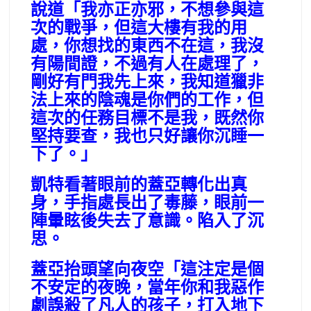
說道「我亦正亦邪，不想參與這
次的戰爭，但這大樓有我的用
處，你想找的東西不在這，我沒
有陽間證，不過有人在處理了，
剛好有門我先上來，我知道獵非
法上來的陰魂是你們的工作，但
這次的任務目標不是我，既然你
堅持要查，我也只好讓你沉睡一
下了。」
凱特看著眼前的蓋亞轉化出真
身，手指處長出了毒藤，眼前一
陣暈眩後失去了意識。陷入了沉
思。
蓋亞抬頭望向夜空「這注定是個
不安定的夜晚，當年你和我惡作
劇誤殺了凡人的孩子，打入地下