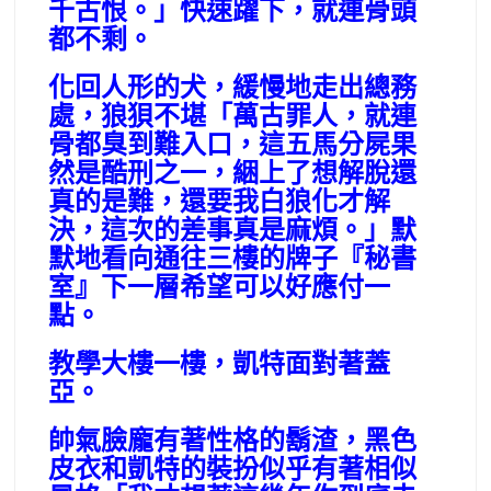
千古恨。」快速躍下，就連骨頭
都不剩。
化回人形的犬，緩慢地走出總務
處，狼狽不堪「萬古罪人，就連
骨都臭到難入口，這五馬分屍果
然是酷刑之一，綑上了想解脫還
真的是難，還要我白狼化才解
決，這次的差事真是麻煩。」默
默地看向通往三樓的牌子『秘書
室』下一層希望可以好應付一
點。
教學大樓一樓，凱特面對著蓋
亞。
帥氣臉龐有著性格的鬍渣，黑色
皮衣和凱特的裝扮似乎有著相似