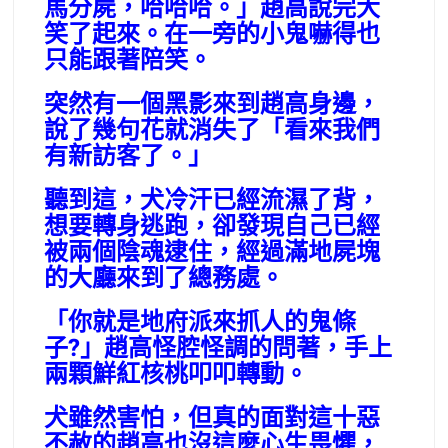
馬分屍，哈哈哈。」趙高說完大
笑了起來。在一旁的小鬼嚇得也
只能跟著陪笑。
突然有一個黑影來到趙高身邊，
說了幾句花就消失了「看來我們
有新訪客了。」
聽到這，犬冷汗已經流濕了背，
想要轉身逃跑，卻發現自己已經
被兩個陰魂逮住，經過滿地屍塊
的大廳來到了總務處。
「你就是地府派來抓人的鬼條
子?」趙高怪腔怪調的問著，手上
兩顆鮮紅核桃叩叩轉動。
犬雖然害怕，但真的面對這十惡
不赦的趙高也沒這麼心生畏懼，