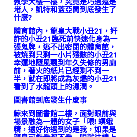
教學大樓一樓，究竟是巧遇還是
堵人，凱特和蓋亞間到底發生了
什麼?
體育館內，龍皇大戰小丑21，奸
詐的小丑21臨死前快速化身為一
張鬼牌，逃不出密閉的體育館，
被燒到只剩一小片殘骸的小丑21
幸運地隨風飄到年久失修的男廁
前，著火的紙片已經剩不到一
半，就在即將成為灰燼的小丑21
看到了水龍頭上的濕潤。
圖書館到底發生什麼事
鯨來到圖書館二樓，面對眼前與
場景融為一體的女子「喂! 螟蛾
精，還好你遇到的是我，如果是