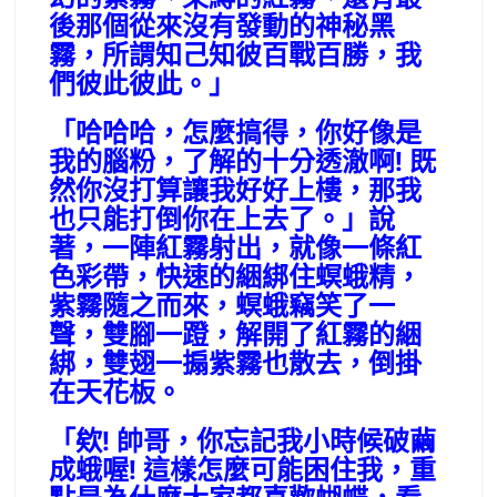
後那個從來沒有發動的神秘黑
霧，所謂知己知彼百戰百勝，我
們彼此彼此。」
「哈哈哈，怎麼搞得，你好像是
我的腦粉，了解的十分透澈啊! 既
然你沒打算讓我好好上樓，那我
也只能打倒你在上去了。」說
著，一陣紅霧射出，就像一條紅
色彩帶，快速的綑綁住螟蛾精，
紫霧隨之而來，螟蛾竊笑了一
聲，雙腳一蹬，解開了紅霧的綑
綁，雙翅一搧紫霧也散去，倒掛
在天花板。
「欸! 帥哥，你忘記我小時候破繭
成蛾喔! 這樣怎麼可能困住我，重