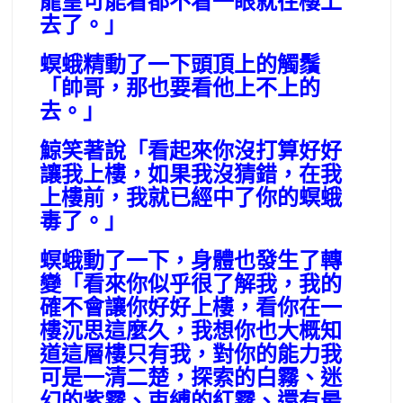
龍皇可能看都不看一眼就往樓上
去了。」
螟蛾精動了一下頭頂上的觸鬚
「帥哥，那也要看他上不上的
去。」
鯨笑著說「看起來你沒打算好好
讓我上樓，如果我沒猜錯，在我
上樓前，我就已經中了你的螟蛾
毒了。」
螟蛾動了一下，身體也發生了轉
變「看來你似乎很了解我，我的
確不會讓你好好上樓，看你在一
樓沉思這麼久，我想你也大概知
道這層樓只有我，對你的能力我
可是一清二楚，探索的白霧、迷
幻的紫霧、束縛的紅霧、還有最